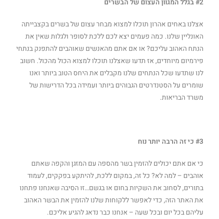
#2 בגלל המגוון העצום של הבשרים
אצלנו באחים אהרון תוכלו למצוא מבחר עצום של בשרים בקצבייתה
האונליין שלנו. כמה פעמים יצא לכם ללכת לסופר ולגלות שאין את
הנתח האהוב עליכם? או אם אתם מהאנשים שאוהבים להתפנק בנתחי
פירמיום מיוחדים, אז תדעו שאצלנו תוכלו למצוא הכול מהכול. חשוב
לנו שתדעו שכל הנתחים שלנו מקבלים את היחס הטוב ביותר ואנו
שומרים על הסטנדרטים הגבוהים ביותר ועמידה בכל הדרישות של
משרד הבריאות.
#3 כי זה הרבה יותר נוח
כי אם אתם יכולים להזמין בשר מהספה עם המזגן והקפה שאתם
אוהבים – למה לא? כל זה, במקום ללכת, להיתקע בפקקים, לעמוד
בתורים, לסחוב את השקיות בחום או בגשם…זו הסיבה שאנחנו פתחנו
את האתר הזה, כדי לאפשר ללקוחות שלנו להזמין את הבשר האהוב
עליהם בכל יום ובכל שעה – אנחנו כבר נדאג להגיע אליכם.