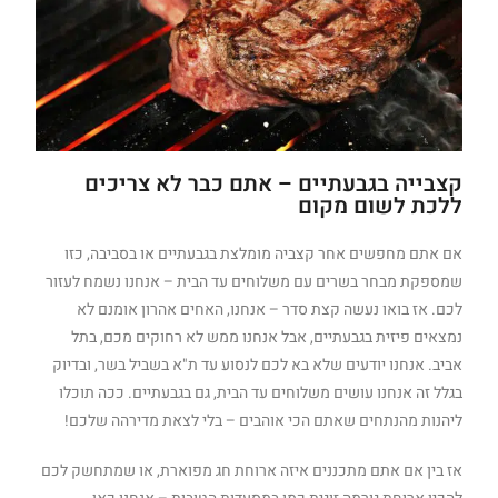
קצבייה בגבעתיים – אתם כבר לא צריכים
ללכת לשום מקום
אם אתם מחפשים אחר קצביה מומלצת בגבעתיים או בסביבה, כזו
שמספקת מבחר בשרים עם משלוחים עד הבית – אנחנו נשמח לעזור
לכם. אז בואו נעשה קצת סדר – אנחנו, האחים אהרון אומנם לא
נמצאים פיזית בגבעתיים, אבל אנחנו ממש לא רחוקים מכם, בתל
אביב. אנחנו יודעים שלא בא לכם לנסוע עד ת"א בשביל בשר, ובדיוק
בגלל זה אנחנו עושים משלוחים עד הבית, גם בגבעתיים. ככה תוכלו
ליהנות מהנתחים שאתם הכי אוהבים – בלי לצאת מדירהה שלכם!
אז בין אם אתם מתכננים איזה ארוחת חג מפוארת, או שמתחשק לכם