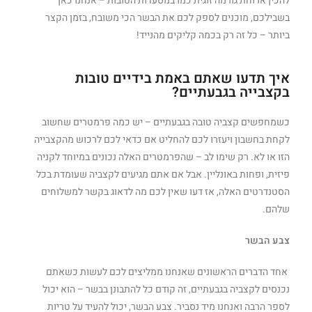
להכין ארוחת גורמה זוגית כמו במסעדות הטובות – אנחנו כאן
בשבילכם, מוכנים לספק לכם את הבשר הכי משובח, בזמן הקצר
ביותר – כל זה רק בכמה קליקים מהנייד!
איך תדעו שאתם באמת בידיים טובות
בקצבייה בגבעתיים?
כשמחפשים קצביה טובה בגבעתיים – יש כמה פרמטרים שחשוב
לקחת בחשבון ויעזרו לכם להחליט אם כדאי לכם לרכוש מהקצבייה
הזו או לא. רק שימו לב – שהפרמטרים האלה נכונים במיוחד לקניה
פיזית, ופחות באונליין. אבל אם אתם מגיעים לקצביה שעומדת בכל
הסטנדרטים האלה, אז דעו שאין לכם מה לדאוג בקשר למשלוחים
שלהם.
צבע הבשר
אחד הדברים הראשונים שאנחנו ממליצים לכם לעשות כשאתם
נכנסים לקצביה בגבעתיים, זה קודם כל להתבונן בבשר – הוא יכול
לספר הרבה ואנחנו מיד נסביר. צבע הבשר, יכול להעיד על טריות