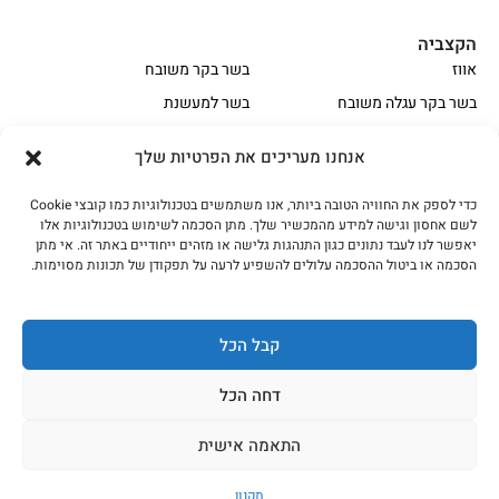
הקצביה
אווז
בשר בקר משובח
בשר בקר עגלה משובח
בשר למעשנת
הודו
חלקים אחוריים
אנחנו מעריכים את הפרטיות שלך
טחונים – בשר טחון
טלה/כבש
מיוחדי מסורת
מיוחדי מסורת1
כדי לספק את החוויה הטובה ביותר, אנו משתמשים בטכנולוגיות כמו קובצי Cookie
לשם אחסון וגישה למידע מהמכשיר שלך. מתן הסכמה לשימוש בטכנולוגיות אלו
נתחי פנים
עוף
יאפשר לנו לעבד נתונים כגון התנהגות גלישה או מזהים ייחודיים באתר זה. אי מתן
הסכמה או ביטול ההסכמה עלולים להשפיע לרעה על תפקודן של תכונות מסוימות.
עוף טבעי
על האש
כל הזכויות שמורות האחים אהרון 2023
קבל הכל
עיצוב ובניית האתר בשיתוף Kfir Dgital
דחה הכל
התאמה אישית
תקנון