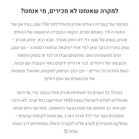
למקרה שאנחנו לא מכירים, מי אנחנו?
הסיפור של קצביית האחים אהרון מתחיל לפני 150 שנה, בעיראק של
המאה ה-19. באותם זמנים, הוקמה הקצבייה הראשונה של האחים
אהרון, בשוק של שער רזי, לא רחוק מבגדד. סבא רבא, יצחק אהרון –
עסק במכירת בקר וצאן לצד אחיו יחזקאל, ובחנות הסמוכה – גם יעקב,
הגיס ממשפחת האם. שלושתם עבדו זה לצד זה בשוק התוסס
והצבעוני של היהודים. כבר אז היינו ידועים בתור הקצביה עם הבשר,
העוף והדגים הכי טריים – וכך הפך העיסוק למקצוע, ואנחנו? משפחה
של מקצוענים עם המון ניסיון!
במהלך כל השנים בני משפחת אהרון סחרו בבשר טרי, עד היום
שהחליטו לעלות לישראל בשנת 1950 והתיישבו בתל אביב. לא הרבה
זמן אחר כך ופתחנו את חנות הבשר הראשונה. מאז ועד היום אנחנו
מספקים בשר טרי לכל מרכז הארץ, עם מאות לקוחות קבועים –
שחלקם ממשיכים להגיע אלינו לקצביה וכאלה שמזמינים דרך האתר
שלנו 😊