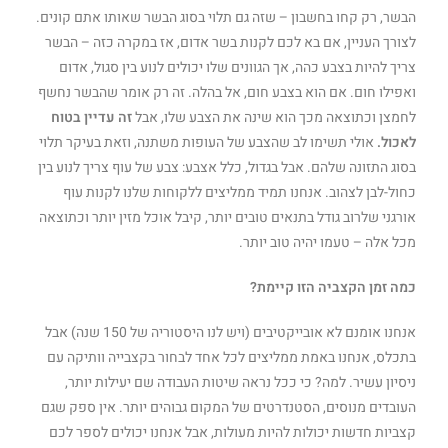
הבשר, רק קחו בחשבון – שזה גם תלוי בסוג הבשר שאותו אתם קונים.
לצורך העניין, אם בא לכם לקנות בשר אדום, אז במקרה כזה – הבשר
צריך להיות בצבע כהה, אך הגוונים שלו יכולים לנוע בין סגול, אדום
ואפילו חום. אם הוא בצבע חום, אל בהלה. זה רק אומר שהבשר נחשף
לחמצן וכתוצאה מכך הוא שינה את הצבע שלו, אבל
זה עדיין בטוח
לאכול.
אולי תשימו לב שהצבע של העופות משתנה, וזאת בעיקר תלוי
בסוג התזונה שלהם. אבל בגדול, כלל אצבע: צבע של עוף צריך לנוע בין
כחול-לבן לצהוב. אנחנו תמיד ממליצים ללקוחות שלנו לקנות עוף
אורגני שלרוב גודל בתנאים טובים יותר, קיבל אוכל מזין יותר וכתוצאה
מכל אלה – טעמו יהיה טוב יותר.
כמה זמן הקצביה הזו קיימת?
אנחנו אומנם לא אובייקטיבים (ויש לנו היסטוריה של 150 שנה) אבל
בתכלס, אנחנו באמת ממליצים לכל אחד לבחור בקצבייה וותיקה עם
ניסיון עשיר. למה? כי ככל נראה שיטות העבודה שם יעילות יותר,
העובדים מנוסים, הסטנדרטים של המקום גבוהים יותר. אין ספק שגם
קצביות חדשות יכולות להיות מעולות, אבל אנחנו יכולים לספר לכם