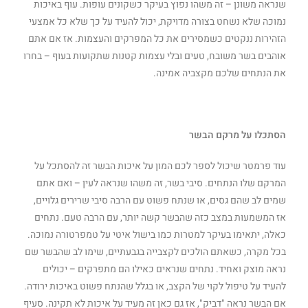
שנראה משונן – זה משהו נפוץ בעיקר כשקונים עופות. עוף באיכות
נמוכה שלא נשחט בצורה מדויקת, יכול להעיד על כך שלא כל אמצעי
הזהירות ננקטים כשמסירים את כל המפרקים והעצמות. אז אם אתם
אוהבים בשר משובח, טעים ובלי עצמות קטנות שתקועות בעוף – בחרו
את הנתחים שלכם מקצביה אמינה.
הסתכלו על מרקם הבשר
עוד פרמטר שיכול לספר לכם המון על איכות הבשר זה להסתכל על
המרקם שלו הנתחים. סיבי בשר, זה משהו שנראה לעין – ואם אתם
שמים לב שהם גסים, או שנתח פשוט עם הרבה סיבי שרירים גלויים,
אז המשמעות במצב כזה שהבשר קשה יותר, עם הרבה טעם. נתחים
כאלה, יתאימו בעיקר למטרות כמו בישול איטי על טמפרטורה נמוכה.
בכל מקרה, כשאתם הולכים לקצבייה בגבעתיים, שימו לב שהבשר שם
נראה מוצק ואחיד. נתחים שנראים כאילו הם מתפרקים – יכולים
להעיד על טיפול לקוי של הקצב, או בגלל שהנתח פשוט באיכות ירודה.
אם הבשר נראה "דביק", אז גם כאן זה מעיד על איכות לא תקינה. סעיף