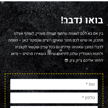
בואו נדבר!
בין אם בא לכם לעשות שיתוף פעולה מעניין, לשתף אצלנו
מתכון, או שיש לכם מוצר שאתם רוצים שנסקור כאן – נשמח
לדבר! כמובן שאנחנו זמינים גם בכל עניין שקשור לקצביה
ולחנות האונליין שלנו, לתיאום שיחה השאירו פרטים – נדאג
לחזור אליכם צ'יק צ'ק 😎