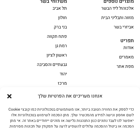
מוצרים נוספים
משלוחי בשר
אלכוהול ליד הבשר
תל אביב
מזווה ותבליני הבית
חולון
אביזרי בשר
בני ברק
פתח תקווה
תפריט
רמת גן
אודות
ראשון לציון
מאמרים
גבעתיים והסביבה
מפת אתר
יהוד
מרכז
אנחנו מעריכים את הפרטיות שלך
הקצביה
כדי לספק את החוויה הטובה ביותר, אנו משתמשים בטכנולוגיות כמו קובצי Cookie
אווז
בשר בקר משובח
לשם אחסון וגישה למידע מהמכשיר שלך. מתן הסכמה לשימוש בטכנולוגיות אלו
בשר בקר עגלה משובח
בשר למעשנת
יאפשר לנו לעבד נתונים כגון התנהגות גלישה או מזהים ייחודיים באתר זה. אי מתן
הסכמה או ביטול ההסכמה עלולים להשפיע לרעה על תפקודן של תכונות מסוימות.
הודו
חלקים אחוריים
טחונים – בשר טחון
טלה/כבש