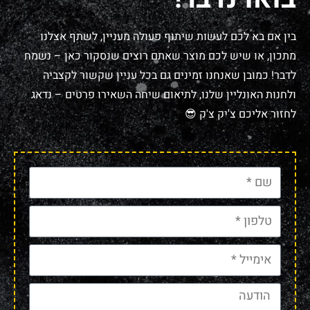
בין אם בא לכם לעשות שיתוף פעולה מעניין, לשתף אצלנו
מתכון, או שיש לכם מוצר שאתם רוצים שנסקור כאן – נשמח
לדבר! כמובן שאנחנו זמינים גם בכל עניין שקשור לקצביה
ולחנות האונליין שלנו, לתיאום שיחה השאירו פרטים – נדאג
לחזור אליכם צ'יק צ'ק 😎