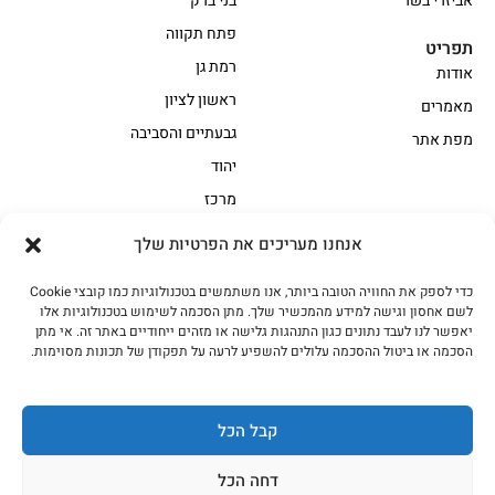
אביזרי בשר
בני ברק
פתח תקווה
תפריט
רמת גן
אודות
ראשון לציון
מאמרים
גבעתיים והסביבה
מפת אתר
יהוד
מרכז
אנחנו מעריכים את הפרטיות שלך
הקצביה
כדי לספק את החוויה הטובה ביותר, אנו משתמשים בטכנולוגיות כמו קובצי Cookie
אווז
בשר בקר משובח
לשם אחסון וגישה למידע מהמכשיר שלך. מתן הסכמה לשימוש בטכנולוגיות אלו
בשר בקר עגלה משובח
בשר למעשנת
יאפשר לנו לעבד נתונים כגון התנהגות גלישה או מזהים ייחודיים באתר זה. אי מתן
הסכמה או ביטול ההסכמה עלולים להשפיע לרעה על תפקודן של תכונות מסוימות.
הודו
חלקים אחוריים
טחונים – בשר טחון
טלה/כבש
מיוחדי מסורת
מיוחדי מסורת1
קבל הכל
נתחי פנים
עוף
דחה הכל
עוף טבעי
על האש