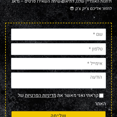
ולחנות האונליין שלנו, לתיאום שיחה השאירו פרטים – נדאג
לחזור אליכם צ'יק צ'ק 😎
קראתי ואני מאשר את
מדיניות הפרטיות
של
האתר
שליחה