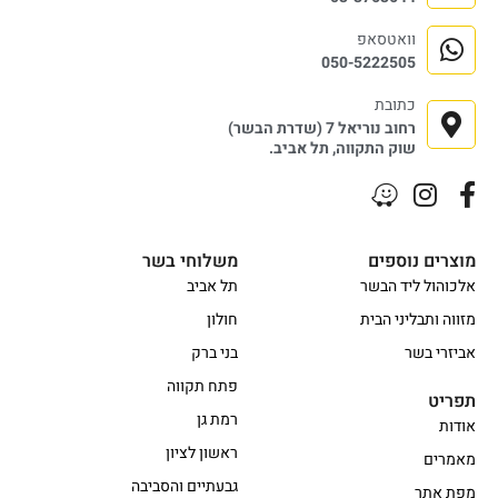
וואטסאפ
050-5222505
כתובת
רחוב נוריאל 7 (שדרת הבשר)
שוק התקווה, תל אביב.
מוצרים נוספים
משלוחי בשר
אלכוהול ליד הבשר
תל אביב
מזווה ותבליני הבית
חולון
אביזרי בשר
בני ברק
פתח תקווה
תפריט
רמת גן
אודות
ראשון לציון
מאמרים
גבעתיים והסביבה
מפת אתר