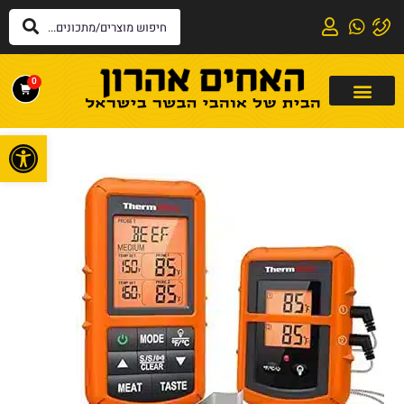
0
פתח