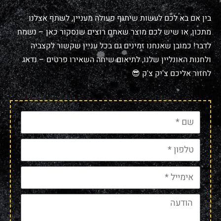
בין אם בא לכם לעשות שיתוף פעולה מעניין, לשתף אצלנו
מתכון, או שיש לכם מוצר שאתם רוצים שנסקור כאן – נשמח
לדבר! כמובן שאנחנו זמינים גם בכל עניין שקשור לקצביה
ולחנות האונליין שלנו, לתיאום שיחה השאירו פרטים – נדאג
לחזור אליכם צ'יק צ'ק 😎