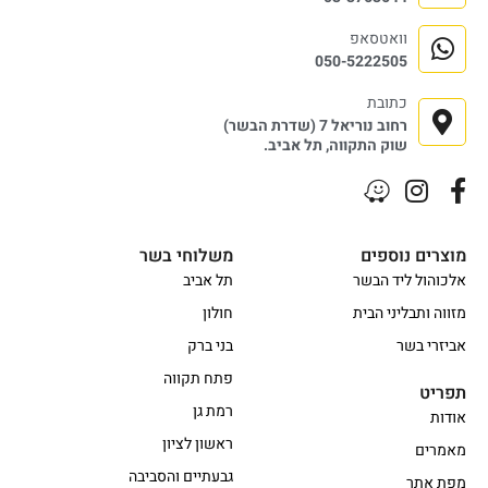
וואטסאפ
050-5222505
כתובת
רחוב נוריאל 7 (שדרת הבשר)
שוק התקווה, תל אביב.
מוצרים נוספים
משלוחי בשר
אלכוהול ליד הבשר
תל אביב
מזווה ותבליני הבית
חולון
אביזרי בשר
בני ברק
פתח תקווה
תפריט
רמת גן
אודות
ראשון לציון
מאמרים
גבעתיים והסביבה
מפת אתר