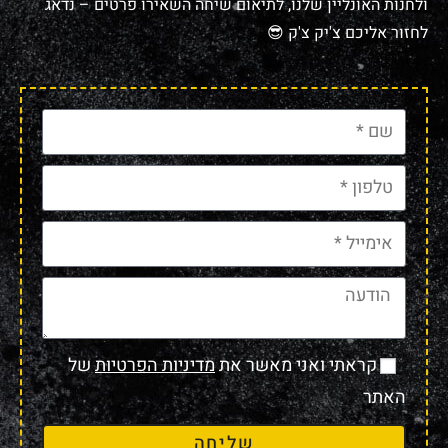
ולחנות האונליין שלנו, לתיאום שיחה השאירו פרטים – נדאג
לחזור אליכם צ'יק צ'ק 😎
קראתי ואני מאשר את
מדיניות הפרטיות
של
האתר
שליחה