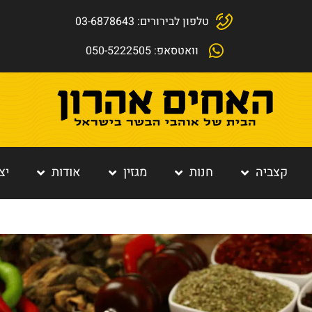
טלפון לבירורים: 03-6878643
וואטסאפ: 050-5222505
קצביה
חנות
מגזין
אודות
יצ