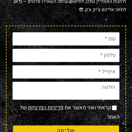
ולחנות האונליין שלנו, לתיאום שיחה השאירו פרטים – נדאג
לחזור אליכם צ'יק צ'ק 😎
קראתי ואני מאשר את
מדיניות הפרטיות
של
האתר
שליחה