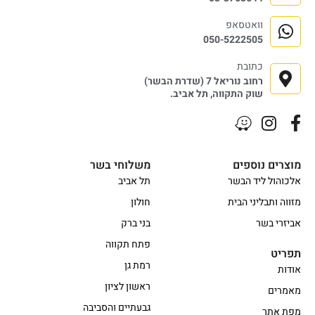
וואטסאפ
050-5222505
כתובת
רחוב נוריאל 7 (שדרת הבשר)
שוק התקווה, תל אביב.
מוצרים נוספים
משלוחי בשר
אלכוהול ליד הבשר
תל אביב
מזווה ותבליני הבית
חולון
אביזרי בשר
בני ברק
פתח תקווה
תפריט
רמת גן
אודות
ראשון לציון
מאמרים
גבעתיים והסביבה
מפת אתר