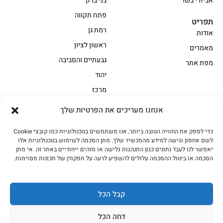
אביזרי בשר
בני ברק
פתח תקווה
תפריט
רמת גן
אודות
ראשון לציון
מאמרים
גבעתיים והסביבה
מפת אתר
יהוד
מרכז
אנחנו מעריכים את הפרטיות שלך
הקצביה
כדי לספק את החוויה הטובה ביותר, אנו משתמשים בטכנולוגיות כמו קובצי Cookie
אווז
בשר בקר משובח
לשם אחסון וגישה למידע מהמכשיר שלך. מתן הסכמה לשימוש בטכנולוגיות אלו
בשר בקר עגלה משובח
בשר למעשנת
יאפשר לנו לעבד נתונים כגון התנהגות גלישה או מזהים ייחודיים באתר זה. אי מתן
הסכמה או ביטול ההסכמה עלולים להשפיע לרעה על תפקודן של תכונות מסוימות.
הודו
חלקים אחוריים
טחונים – בשר טחון
טלה/כבש
מיוחדי מסורת
מיוחדי מסורת1
קבל הכל
נתחי פנים
עוף
דחה הכל
עוף טבעי
על האש