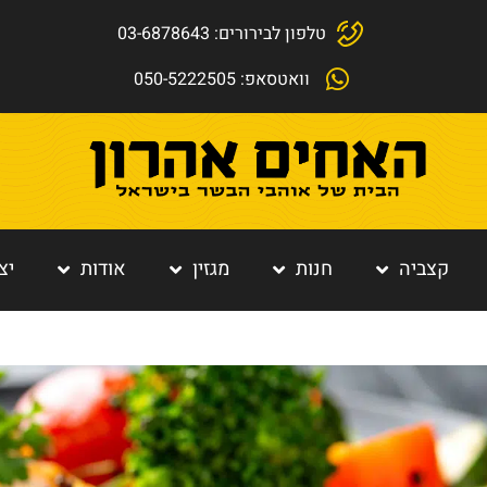
טלפון לבירורים: 03-6878643
וואטסאפ: 050-5222505
קצביה
חנות
מגזין
אודות
יצ