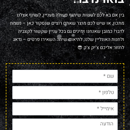
בין אם בא לכם לעשות שיתוף פעולה מעניין, לשתף אצלנו
מתכון, או שיש לכם מוצר שאתם רוצים שנסקור כאן – נשמח
לדבר! כמובן שאנחנו זמינים גם בכל עניין שקשור לקצביה
ולחנות האונליין שלנו, לתיאום שיחה השאירו פרטים – נדאג
לחזור אליכם צ'יק צ'ק 😎