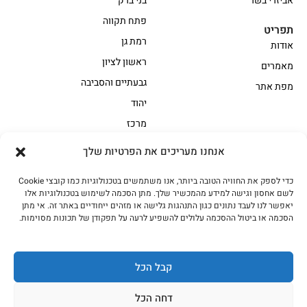
אביזרי בשר
בני ברק
פתח תקווה
תפריט
רמת גן
אודות
ראשון לציון
מאמרים
גבעתיים והסביבה
מפת אתר
יהוד
מרכז
אנחנו מעריכים את הפרטיות שלך
הקצביה
כדי לספק את החוויה הטובה ביותר, אנו משתמשים בטכנולוגיות כמו קובצי Cookie
אווז
בשר בקר משובח
לשם אחסון וגישה למידע מהמכשיר שלך. מתן הסכמה לשימוש בטכנולוגיות אלו
בשר בקר עגלה משובח
בשר למעשנת
יאפשר לנו לעבד נתונים כגון התנהגות גלישה או מזהים ייחודיים באתר זה. אי מתן
הסכמה או ביטול ההסכמה עלולים להשפיע לרעה על תפקודן של תכונות מסוימות.
הודו
חלקים אחוריים
טחונים – בשר טחון
טלה/כבש
מיוחדי מסורת
מיוחדי מסורת1
קבל הכל
נתחי פנים
עוף
דחה הכל
עוף טבעי
על האש