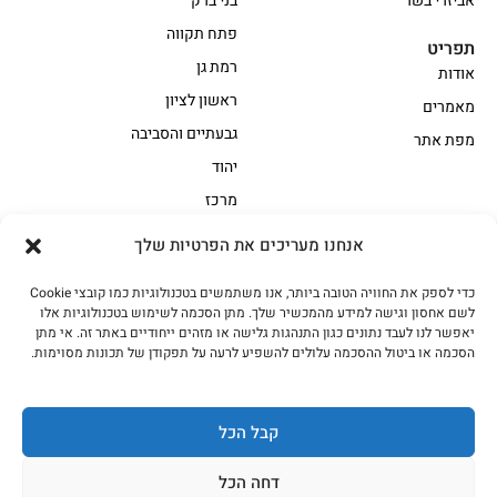
אביזרי בשר
בני ברק
פתח תקווה
תפריט
רמת גן
אודות
ראשון לציון
מאמרים
גבעתיים והסביבה
מפת אתר
יהוד
מרכז
אנחנו מעריכים את הפרטיות שלך
הקצביה
כדי לספק את החוויה הטובה ביותר, אנו משתמשים בטכנולוגיות כמו קובצי Cookie
אווז
בשר בקר משובח
לשם אחסון וגישה למידע מהמכשיר שלך. מתן הסכמה לשימוש בטכנולוגיות אלו
בשר בקר עגלה משובח
בשר למעשנת
יאפשר לנו לעבד נתונים כגון התנהגות גלישה או מזהים ייחודיים באתר זה. אי מתן
הסכמה או ביטול ההסכמה עלולים להשפיע לרעה על תפקודן של תכונות מסוימות.
הודו
חלקים אחוריים
טחונים – בשר טחון
טלה/כבש
מיוחדי מסורת
מיוחדי מסורת1
קבל הכל
נתחי פנים
עוף
דחה הכל
עוף טבעי
על האש