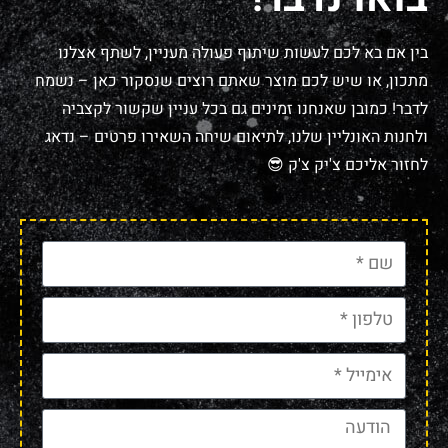
בין אם בא לכם לעשות שיתוף פעולה מעניין, לשתף אצלנו
מתכון, או שיש לכם מוצר שאתם רוצים שנסקור כאן – נשמח
לדבר! כמובן שאנחנו זמינים גם בכל עניין שקשור לקצביה
ולחנות האונליין שלנו, לתיאום שיחה השאירו פרטים – נדאג
לחזור אליכם צ'יק צ'ק 😎