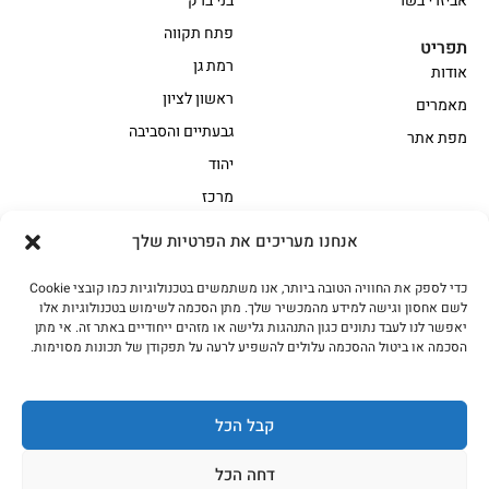
אביזרי בשר
בני ברק
פתח תקווה
תפריט
רמת גן
אודות
ראשון לציון
מאמרים
גבעתיים והסביבה
מפת אתר
יהוד
מרכז
אנחנו מעריכים את הפרטיות שלך
הקצביה
כדי לספק את החוויה הטובה ביותר, אנו משתמשים בטכנולוגיות כמו קובצי Cookie
אווז
בשר בקר משובח
לשם אחסון וגישה למידע מהמכשיר שלך. מתן הסכמה לשימוש בטכנולוגיות אלו
בשר בקר עגלה משובח
בשר למעשנת
יאפשר לנו לעבד נתונים כגון התנהגות גלישה או מזהים ייחודיים באתר זה. אי מתן
הסכמה או ביטול ההסכמה עלולים להשפיע לרעה על תפקודן של תכונות מסוימות.
הודו
חלקים אחוריים
טחונים – בשר טחון
טלה/כבש
מיוחדי מסורת
מיוחדי מסורת1
קבל הכל
נתחי פנים
עוף
דחה הכל
עוף טבעי
על האש