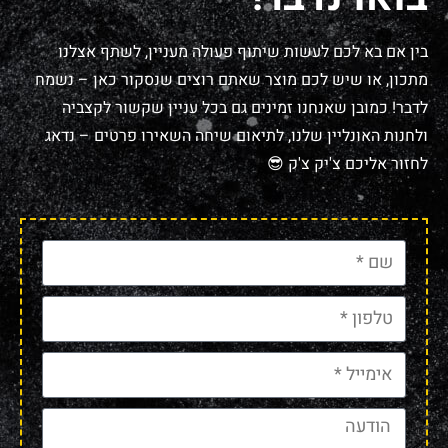
בין אם בא לכם לעשות שיתוף פעולה מעניין, לשתף אצלנו
מתכון, או שיש לכם מוצר שאתם רוצים שנסקור כאן – נשמח
לדבר! כמובן שאנחנו זמינים גם בכל עניין שקשור לקצביה
ולחנות האונליין שלנו, לתיאום שיחה השאירו פרטים – נדאג
לחזור אליכם צ'יק צ'ק 😎