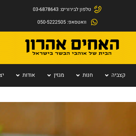
טלפון לבירורים: 03-6878643
וואטסאפ: 050-5222505
קצביה
חנות
מגזין
אודות
יצ