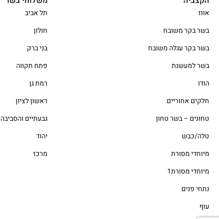
הקצביה
משלוחי בשר
אווז
תל אביב
בשר בקר משובח
חולון
בשר בקר עגלה משובח
בני ברק
בשר למעשנת
פתח תקווה
הודו
רמת גן
חלקים אחוריים
ראשון לציון
טחונים – בשר טחון
גבעתיים והסביבה
טלה/כבש
יהוד
מיוחדי מסורת
מרכז
מיוחדי מסורת1
נתחי פנים
עוף