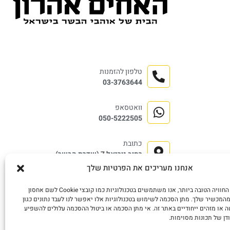
טלפון להזמנות
03-3763644
וואטסאפ
050-5222505
כתובת
רחוב נוריאל 7 (שדרת הבשר)
שוק התקווה, תל אביב.
אנחנו מעריכים את הפרטיות שלך
כדי לספק את החוויה הטובה ביותר, אנו משתמשים בטכנולוגיות כמו קובצי Cookie לשם אחסון
המכשיר שלך. מתן הסכמה לשימוש בטכנולוגיות אלו יאפשר לנו לעבד נתונים כגון
 או מזהים ייחודיים באתר זה. אי מתן הסכמה או ביטול ההסכמה עלולים להשפיע
דן של תכונות מסוימות.