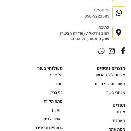
וואטסאפ
050-5222505
כתובת
רחוב נוריאל 7 (שדרת הבשר)
שוק התקווה, תל אביב.
מוצרים נוספים
משלוחי בשר
אלכוהול ליד הבשר
תל אביב
מזווה ותבליני הבית
חולון
אביזרי בשר
בני ברק
פתח תקווה
תפריט
רמת גן
אודות
ראשון לציון
מאמרים
גבעתיים והסביבה
מפת אתר