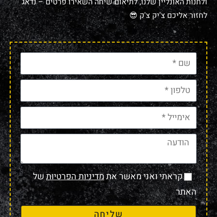
ולחנות האונליין שלנו, לתיאום שיחה השאירו פרטים – נדאג
לחזור אליכם צ'יק צ'ק 😎
קראתי ואני מאשר את
מדיניות הפרטיות
של
האתר
שליחה