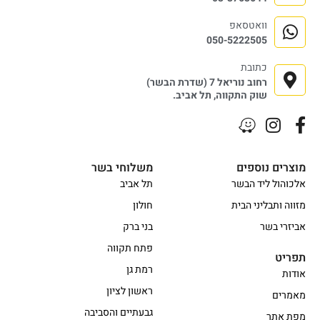
וואטסאפ
050-5222505
כתובת
רחוב נוריאל 7 (שדרת הבשר)
שוק התקווה, תל אביב.
מוצרים נוספים
משלוחי בשר
אלכוהול ליד הבשר
תל אביב
מזווה ותבליני הבית
חולון
אביזרי בשר
בני ברק
פתח תקווה
תפריט
רמת גן
אודות
ראשון לציון
מאמרים
גבעתיים והסביבה
מפת אתר