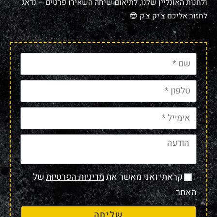
ולחנות האונליין שלנו, לתיאום שיחה השאירו פרטים – נדאג
לחזור אליכם צ'יק צ'ק 😎
קראתי ואני מאשר את
מדיניות הפרטיות
של
האתר
שליחה