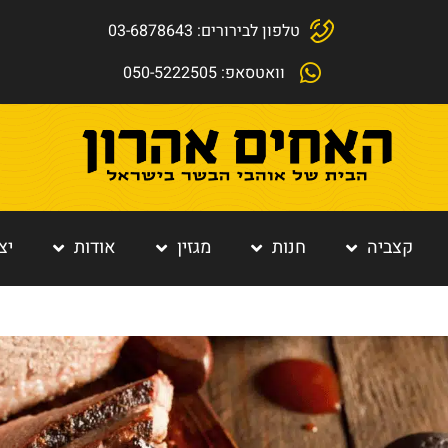
טלפון לבירורים: 03-6878643
וואטסאפ: 050-5222505
קצביה
חנות
מגזין
אודות
יצ