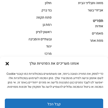
מזווה ותבליני הבית
חולון
אביזרי בשר
בני ברק
פתח תקווה
תפריט
רמת גן
אודות
ראשון לציון
מאמרים
גבעתיים והסביבה
מפת אתר
יהוד
מרכז
אנחנו מעריכים את הפרטיות שלך
הקצביה
כדי לספק את החוויה הטובה ביותר, אנו משתמשים בטכנולוגיות כמו קובצי Cookie
אווז
בשר בקר משובח
לשם אחסון וגישה למידע מהמכשיר שלך. מתן הסכמה לשימוש בטכנולוגיות אלו
בשר בקר עגלה משובח
בשר למעשנת
יאפשר לנו לעבד נתונים כגון התנהגות גלישה או מזהים ייחודיים באתר זה. אי מתן
הסכמה או ביטול ההסכמה עלולים להשפיע לרעה על תפקודן של תכונות מסוימות.
הודו
חלקים אחוריים
טחונים – בשר טחון
טלה/כבש
מיוחדי מסורת
מיוחדי מסורת1
קבל הכל