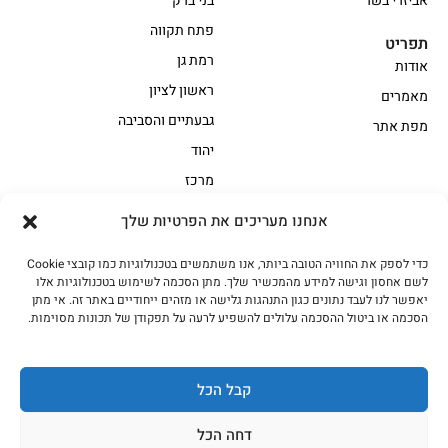
אביזרי בשר
בני ברק
פתח תקווה
תפריט
רמת גן
אודות
ראשון לציון
מאמרים
גבעתיים והסביבה
מפת אתר
יהוד
מרכז
אנחנו מעריכים את הפרטיות שלך
הקצביה
כדי לספק את החוויה הטובה ביותר, אנו משתמשים בטכנולוגיות כמו קובצי Cookie
אווז
בשר בקר משובח
לשם אחסון וגישה למידע מהמכשיר שלך. מתן הסכמה לשימוש בטכנולוגיות אלו
בשר בקר עגלה משובח
בשר למעשנת
יאפשר לנו לעבד נתונים כגון התנהגות גלישה או מזהים ייחודיים באתר זה. אי מתן
הסכמה או ביטול ההסכמה עלולים להשפיע לרעה על תפקודן של תכונות מסוימות.
הודו
חלקים אחוריים
טחונים – בשר טחון
טלה/כבש
מיוחדי מסורת
מיוחדי מסורת1
קבל הכל
נתחי פנים
עוף
דחה הכל
עוף טבעי
על האש