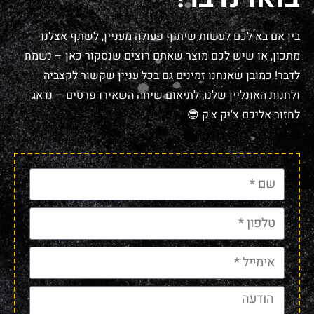
בין אם בא לכם לעשות שיתוף פעולה מעניין, לשתף אצלנו
מתכון, או שיש לכם מוצר שאתם רוצים שנסקור כאן – נשמח
לדבר! כמובן שאנחנו זמינים גם בכל עניין שקשור לקצביה
ולחנות האונליין שלנו, לתיאום שיחה השאירו פרטים – נדאג
לחזור אליכם צ'יק צ'ק 😎