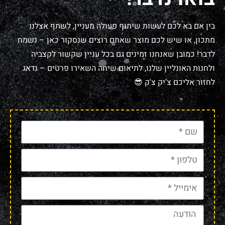
בין אם בא לכם לעשות שיתוף פעולה מעניין, לשתף אצלנו
מתכון, או שיש לכם מוצר שאתם רוצים שנסקור כאן – נשמח
לדבר! כמובן שאנחנו זמינים גם בכל עניין שקשור לקצביה
ולחנות האונליין שלנו, לתיאום שיחה השאירו פרטים – נדאג
לחזור אליכם צ'יק צ'ק 😎