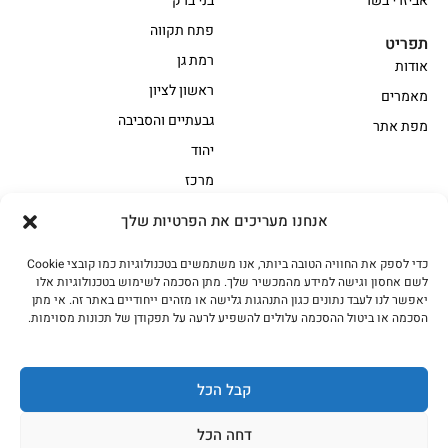
אביזרי בשר
בני ברק
פתח תקווה
תפריט
רמת גן
אודות
ראשון לציון
מאמרים
גבעתיים והסביבה
מפת אתר
יהוד
מרכז
אנחנו מעריכים את הפרטיות שלך
הקצביה
כדי לספק את החוויה הטובה ביותר, אנו משתמשים בטכנולוגיות כמו קובצי Cookie
אווז
בשר בקר משובח
לשם אחסון וגישה למידע מהמכשיר שלך. מתן הסכמה לשימוש בטכנולוגיות אלו
בשר בקר עגלה משובח
בשר למעשנת
יאפשר לנו לעבד נתונים כגון התנהגות גלישה או מזהים ייחודיים באתר זה. אי מתן
הסכמה או ביטול ההסכמה עלולים להשפיע לרעה על תפקודן של תכונות מסוימות.
הודו
חלקים אחוריים
טחונים – בשר טחון
טלה/כבש
מיוחדי מסורת
מיוחדי מסורת1
קבל הכל
נתחי פנים
עוף
דחה הכל
עוף טבעי
על האש