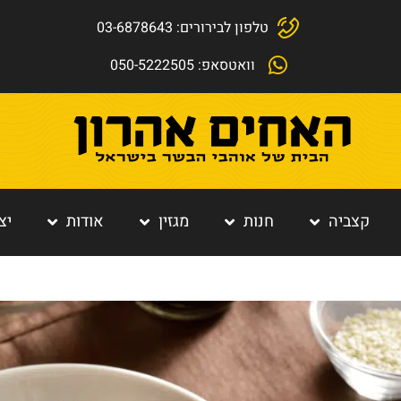
טלפון לבירורים: 03-6878643
וואטסאפ: 050-5222505
קצביה
חנות
מגזין
אודות
יצ