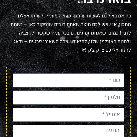
בין אם בא לכם לעשות שיתוף פעולה מעניין, לשתף אצלנו
מתכון, או שיש לכם מוצר שאתם רוצים שנסקור כאן – נשמח
לדבר! כמובן שאנחנו זמינים גם בכל עניין שקשור לקצביה
ולחנות האונליין שלנו, לתיאום שיחה השאירו פרטים – נדאג
לחזור אליכם צ'יק צ'ק 😎