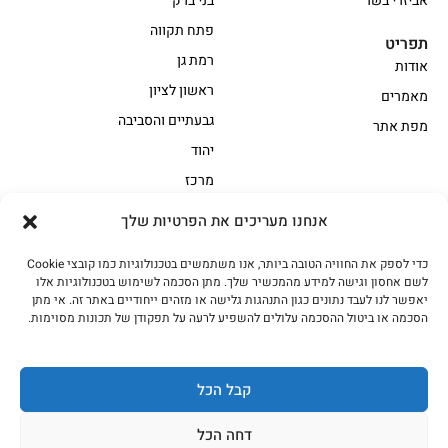
אביזרי בשר
בני ברק
פתח תקווה
תפריט
רמת גן
אודות
ראשון לציון
מאמרים
גבעתיים והסביבה
מפת אתר
יהוד
מרכז
אנחנו מעריכים את הפרטיות שלך
הקצביה
כדי לספק את החוויה הטובה ביותר, אנו משתמשים בטכנולוגיות כמו קובצי Cookie
אווז
בשר בקר משובח
לשם אחסון וגישה למידע מהמכשיר שלך. מתן הסכמה לשימוש בטכנולוגיות אלו
בשר בקר עגלה משובח
בשר למעשנת
יאפשר לנו לעבד נתונים כגון התנהגות גלישה או מזהים ייחודיים באתר זה. אי מתן
הסכמה או ביטול ההסכמה עלולים להשפיע לרעה על תפקודן של תכונות מסוימות.
הודו
חלקים אחוריים
טחונים – בשר טחון
טלה/כבש
מיוחדי מסורת
מיוחדי מסורת1
קבל הכל
נתחי פנים
עוף
דחה הכל
עוף טבעי
על האש