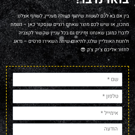
בין אם בא לכם לעשות שיתוף פעולה מעניין, לשתף אצלנו
מתכון, או שיש לכם מוצר שאתם רוצים שנסקור כאן – נשמח
לדבר! כמובן שאנחנו זמינים גם בכל עניין שקשור לקצביה
ולחנות האונליין שלנו, לתיאום שיחה השאירו פרטים – נדאג
לחזור אליכם צ'יק צ'ק 😎