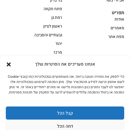
אביזרי בשר
בני ברק
פתח תקווה
תפריט
רמת גן
אודות
ראשון לציון
מאמרים
גבעתיים והסביבה
מפת אתר
יהוד
מרכז
אנחנו מעריכים את הפרטיות שלך
הקצביה
כדי לספק את החוויה הטובה ביותר, אנו משתמשים בטכנולוגיות כמו קובצי Cookie
אווז
בשר בקר משובח
לשם אחסון וגישה למידע מהמכשיר שלך. מתן הסכמה לשימוש בטכנולוגיות אלו
בשר בקר עגלה משובח
בשר למעשנת
יאפשר לנו לעבד נתונים כגון התנהגות גלישה או מזהים ייחודיים באתר זה. אי מתן
הסכמה או ביטול ההסכמה עלולים להשפיע לרעה על תפקודן של תכונות מסוימות.
הודו
חלקים אחוריים
טחונים – בשר טחון
טלה/כבש
מיוחדי מסורת
מיוחדי מסורת1
קבל הכל
נתחי פנים
עוף
דחה הכל
עוף טבעי
על האש