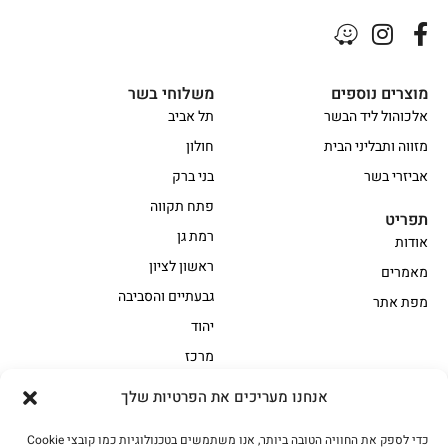
מוצרים נוספים
משלוחי בשר
אלכוהול ליד הבשר
תל אביב
מזווה ותבליני הבית
חולון
אביזרי בשר
בני ברק
פתח תקווה
תפריט
רמת גן
אודות
ראשון לציון
מאמרים
גבעתיים והסביבה
מפת אתר
יהוד
מרכז
אנחנו מעריכים את הפרטיות שלך
הקצביה
כדי לספק את החוויה הטובה ביותר, אנו משתמשים בטכנולוגיות כמו קובצי Cookie
אווז
בשר בקר משובח