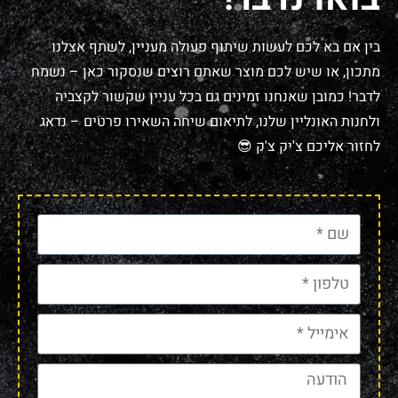
בין אם בא לכם לעשות שיתוף פעולה מעניין, לשתף אצלנו
מתכון, או שיש לכם מוצר שאתם רוצים שנסקור כאן – נשמח
לדבר! כמובן שאנחנו זמינים גם בכל עניין שקשור לקצביה
ולחנות האונליין שלנו, לתיאום שיחה השאירו פרטים – נדאג
לחזור אליכם צ'יק צ'ק 😎