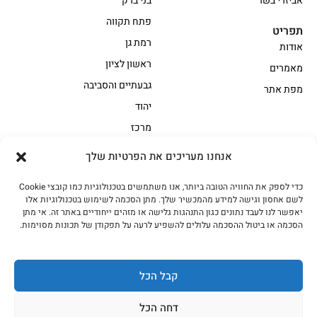
אביזרי בשר
בני ברק
פתח תקווה
תפריט
רמת גן
אודות
ראשון לציון
מאמרים
גבעתיים והסביבה
מפת אתר
יהוד
מרכז
אנחנו מעריכים את הפרטיות שלך
הקצביה
כדי לספק את החוויה הטובה ביותר, אנו משתמשים בטכנולוגיות כמו קובצי Cookie
אווז
בשר בקר משובח
לשם אחסון וגישה למידע מהמכשיר שלך. מתן הסכמה לשימוש בטכנולוגיות אלו
בשר בקר עגלה משובח
בשר למעשנת
יאפשר לנו לעבד נתונים כגון התנהגות גלישה או מזהים ייחודיים באתר זה. אי מתן
הסכמה או ביטול ההסכמה עלולים להשפיע לרעה על תפקודן של תכונות מסוימות.
הודו
חלקים אחוריים
טחונים – בשר טחון
טלה/כבש
מיוחדי מסורת
מיוחדי מסורת1
קבל הכל
נתחי פנים
עוף
דחה הכל
עוף טבעי
על האש