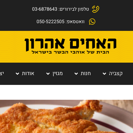
טלפון לבירורים: 03-6878643
וואטסאפ: 050-5222505
קצביה
חנות
מגזין
אודות
יצ