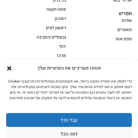
אביזרי בשר
בני ברק
פתח תקווה
תפריט
רמת גן
אודות
ראשון לציון
מאמרים
גבעתיים והסביבה
מפת אתר
יהוד
מרכז
אנחנו מעריכים את הפרטיות שלך
הקצביה
כדי לספק את החוויה הטובה ביותר, אנו משתמשים בטכנולוגיות כמו קובצי Cookie
אווז
בשר בקר משובח
לשם אחסון וגישה למידע מהמכשיר שלך. מתן הסכמה לשימוש בטכנולוגיות אלו
בשר בקר עגלה משובח
בשר למעשנת
יאפשר לנו לעבד נתונים כגון התנהגות גלישה או מזהים ייחודיים באתר זה. אי מתן
הסכמה או ביטול ההסכמה עלולים להשפיע לרעה על תפקודן של תכונות מסוימות.
הודו
חלקים אחוריים
טחונים – בשר טחון
טלה/כבש
מיוחדי מסורת
מיוחדי מסורת1
קבל הכל
נתחי פנים
עוף
דחה הכל
עוף טבעי
על האש