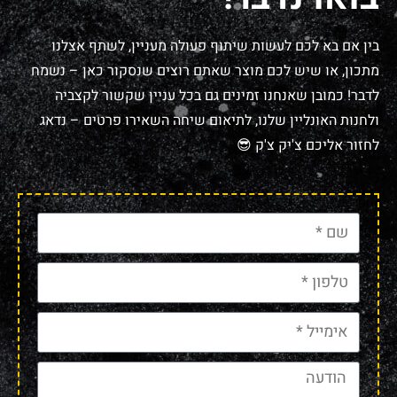
בין אם בא לכם לעשות שיתוף פעולה מעניין, לשתף אצלנו
מתכון, או שיש לכם מוצר שאתם רוצים שנסקור כאן – נשמח
לדבר! כמובן שאנחנו זמינים גם בכל עניין שקשור לקצביה
ולחנות האונליין שלנו, לתיאום שיחה השאירו פרטים – נדאג
לחזור אליכם צ'יק צ'ק 😎