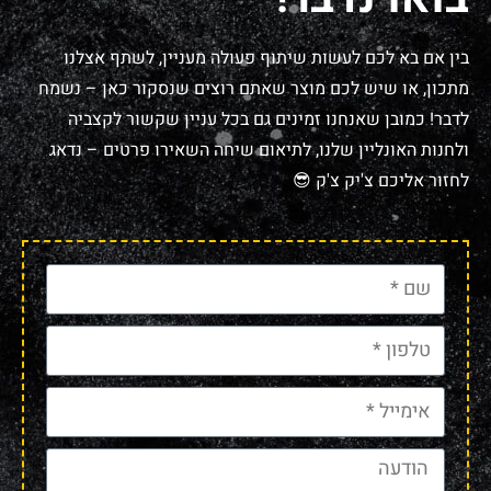
בין אם בא לכם לעשות שיתוף פעולה מעניין, לשתף אצלנו
מתכון, או שיש לכם מוצר שאתם רוצים שנסקור כאן – נשמח
לדבר! כמובן שאנחנו זמינים גם בכל עניין שקשור לקצביה
ולחנות האונליין שלנו, לתיאום שיחה השאירו פרטים – נדאג
לחזור אליכם צ'יק צ'ק 😎