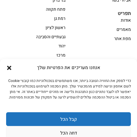
אביזרי בשר
בני ברק
פתח תקווה
תפריט
רמת גן
אודות
ראשון לציון
מאמרים
גבעתיים והסביבה
מפת אתר
יהוד
מרכז
אנחנו מעריכים את הפרטיות שלך
הקצביה
כדי לספק את החוויה הטובה ביותר, אנו משתמשים בטכנולוגיות כמו קובצי Cookie
אווז
בשר בקר משובח
לשם אחסון וגישה למידע מהמכשיר שלך. מתן הסכמה לשימוש בטכנולוגיות אלו
בשר בקר עגלה משובח
בשר למעשנת
יאפשר לנו לעבד נתונים כגון התנהגות גלישה או מזהים ייחודיים באתר זה. אי מתן
הסכמה או ביטול ההסכמה עלולים להשפיע לרעה על תפקודן של תכונות מסוימות.
הודו
חלקים אחוריים
טחונים – בשר טחון
טלה/כבש
מיוחדי מסורת
מיוחדי מסורת1
קבל הכל
נתחי פנים
עוף
דחה הכל
עוף טבעי
על האש