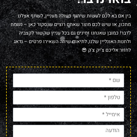
בין אם בא לכם לעשות שיתוף פעולה מעניין, לשתף אצלנו
מתכון, או שיש לכם מוצר שאתם רוצים שנסקור כאן – נשמח
לדבר! כמובן שאנחנו זמינים גם בכל עניין שקשור לקצביה
ולחנות האונליין שלנו, לתיאום שיחה השאירו פרטים – נדאג
לחזור אליכם צ'יק צ'ק 😎