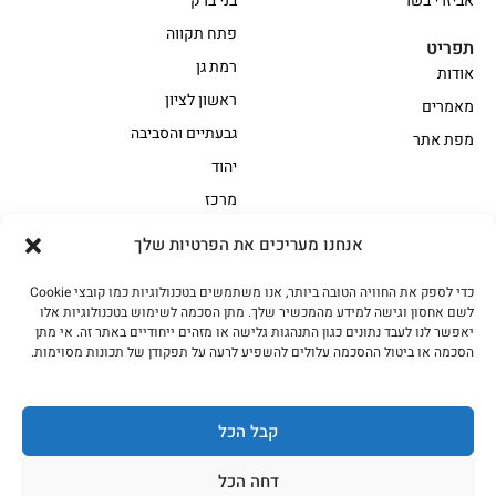
אביזרי בשר
בני ברק
פתח תקווה
תפריט
רמת גן
אודות
ראשון לציון
מאמרים
גבעתיים והסביבה
מפת אתר
יהוד
מרכז
אנחנו מעריכים את הפרטיות שלך
הקצביה
כדי לספק את החוויה הטובה ביותר, אנו משתמשים בטכנולוגיות כמו קובצי Cookie
אווז
בשר בקר משובח
לשם אחסון וגישה למידע מהמכשיר שלך. מתן הסכמה לשימוש בטכנולוגיות אלו
בשר בקר עגלה משובח
בשר למעשנת
יאפשר לנו לעבד נתונים כגון התנהגות גלישה או מזהים ייחודיים באתר זה. אי מתן
הסכמה או ביטול ההסכמה עלולים להשפיע לרעה על תפקודן של תכונות מסוימות.
הודו
חלקים אחוריים
טחונים – בשר טחון
טלה/כבש
מיוחדי מסורת
מיוחדי מסורת1
קבל הכל
נתחי פנים
עוף
דחה הכל
עוף טבעי
על האש