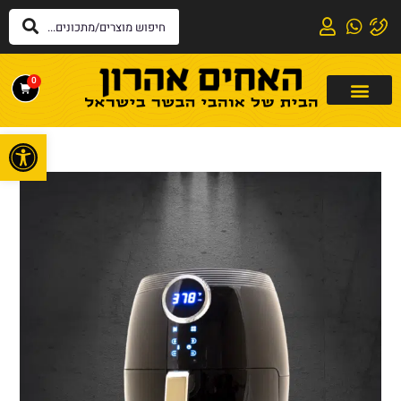
0
פתח