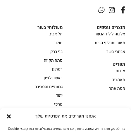
מוצרים נוספים
משלוחי בשר
אלכוהול ליד הבשר
תל אביב
מזווה ותבליני הבית
חולון
אביזרי בשר
בני ברק
פתח תקווה
תפריט
רמת גן
אודות
ראשון לציון
מאמרים
גבעתיים והסביבה
מפת אתר
יהוד
מרכז
אנחנו מעריכים את הפרטיות שלך
הקצביה
כדי לספק את החוויה הטובה ביותר, אנו משתמשים בטכנולוגיות כמו קובצי Cookie
אווז
בשר בקר משובח