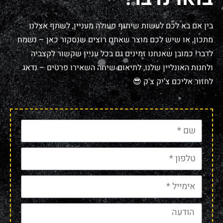
בין אם בא לכם לעשות שיתוף פעולה מעניין, לשתף אצלנו
מתכון, או שיש לכם מוצר שאתם רוצים שנסקור כאן – נשמח
לדבר! כמובן שאנחנו זמינים גם בכל עניין שקשור לקצביה
ולחנות האונליין שלנו, לתיאום שיחה השאירו פרטים – נדאג
לחזור אליכם צ'יק צ'ק 😎