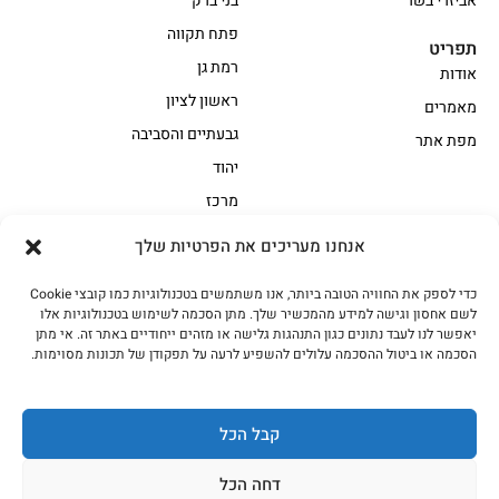
אביזרי בשר
בני ברק
פתח תקווה
תפריט
רמת גן
אודות
ראשון לציון
מאמרים
גבעתיים והסביבה
מפת אתר
יהוד
מרכז
אנחנו מעריכים את הפרטיות שלך
הקצביה
כדי לספק את החוויה הטובה ביותר, אנו משתמשים בטכנולוגיות כמו קובצי Cookie
אווז
בשר בקר משובח
לשם אחסון וגישה למידע מהמכשיר שלך. מתן הסכמה לשימוש בטכנולוגיות אלו
בשר בקר עגלה משובח
בשר למעשנת
יאפשר לנו לעבד נתונים כגון התנהגות גלישה או מזהים ייחודיים באתר זה. אי מתן
הסכמה או ביטול ההסכמה עלולים להשפיע לרעה על תפקודן של תכונות מסוימות.
הודו
חלקים אחוריים
טחונים – בשר טחון
טלה/כבש
מיוחדי מסורת
מיוחדי מסורת1
קבל הכל
נתחי פנים
עוף
דחה הכל
עוף טבעי
על האש