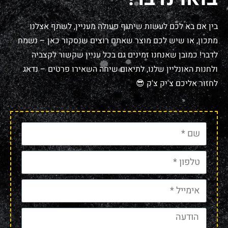
בין אם בא לכם לעשות שיתוף פעולה מעניין, לשתף אצלנו
מתכון, או שיש לכם מוצר שאתם רוצים שנסקור כאן – נשמח
לדבר! כמובן שאנחנו זמינים גם בכל עניין שקשור לקצביה
ולחנות האונליין שלנו, לתיאום שיחה השאירו פרטים – נדאג
לחזור אליכם צ'יק צ'ק 😎