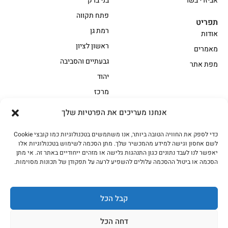
אביזרי בשר
בני ברק
פתח תקווה
תפריט
רמת גן
אודות
ראשון לציון
מאמרים
גבעתיים והסביבה
מפת אתר
יהוד
מרכז
אנחנו מעריכים את הפרטיות שלך
הקצביה
כדי לספק את החוויה הטובה ביותר, אנו משתמשים בטכנולוגיות כמו קובצי Cookie
אווז
בשר בקר משובח
לשם אחסון וגישה למידע מהמכשיר שלך. מתן הסכמה לשימוש בטכנולוגיות אלו
בשר בקר עגלה משובח
בשר למעשנת
יאפשר לנו לעבד נתונים כגון התנהגות גלישה או מזהים ייחודיים באתר זה. אי מתן
הסכמה או ביטול ההסכמה עלולים להשפיע לרעה על תפקודן של תכונות מסוימות.
הודו
חלקים אחוריים
טחונים – בשר טחון
טלה/כבש
מיוחדי מסורת
מיוחדי מסורת1
קבל הכל
נתחי פנים
עוף
דחה הכל
עוף טבעי
על האש