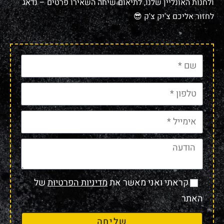
ולחנות האונליין שלנו, לתיאום שיחה השאירו פרטים – נדאג
לחזור אליכם צ'יק צ'ק 😎
קראתי ואני מאשר את
מדיניות הפרטיות
של
האתר
שליחה