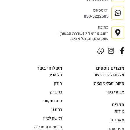
וואטסאפ
050-5222505
כתובת
רחוב נוריאל 7 (שדרת הבשר)
שוק התקווה, תל אביב.
מוצרים נוספים
משלוחי בשר
אלכוהול ליד הבשר
תל אביב
מזווה ותבליני הבית
חולון
אביזרי בשר
בני ברק
פתח תקווה
תפריט
רמת גן
אודות
ראשון לציון
מאמרים
גבעתיים והסביבה
מפת אתר