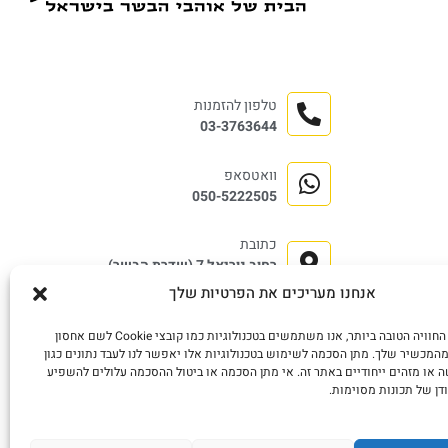
טלפון להזמנות
03-3763644
וואטסאפ
050-5222505
כתובת
רחוב נוריאל 7 (שדרת הבשר)
שוק התקווה, תל אביב.
אנחנו מעריכים את הפרטיות שלך
כדי לספק את החוויה הטובה ביותר, אנו משתמשים בטכנולוגיות כמו קובצי Cookie לשם אחסון
המכשיר שלך. מתן הסכמה לשימוש בטכנולוגיות אלו יאפשר לנו לעבד נתונים כגון
 או מזהים ייחודיים באתר זה. אי מתן הסכמה או ביטול ההסכמה עלולים להשפיע
דן של תכונות מסוימות.