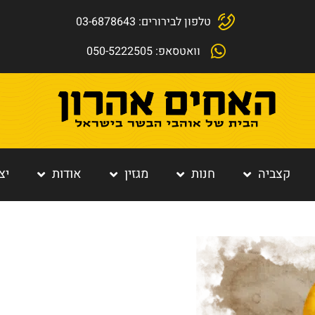
טלפון לבירורים: 03-6878643
וואטסאפ: 050-5222505
קצביה
חנות
מגזין
אודות
יצ