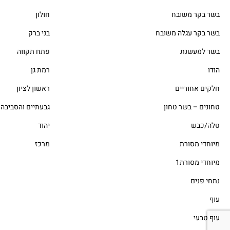
בשר בקר משובח
חולון
בשר בקר עגלה משובח
בני ברק
בשר למעשנת
פתח תקווה
הודו
רמת גן
חלקים אחוריים
ראשון לציון
טחונים – בשר טחון
גבעתיים והסביבה
טלה/כבש
יהוד
מיוחדי מסורת
מרכז
מיוחדי מסורת1
נתחי פנים
עוף
עוף טבעי