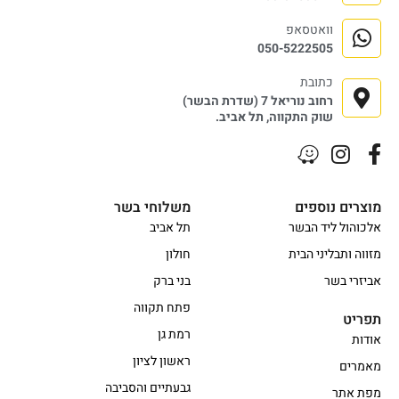
וואטסאפ
050-5222505
כתובת
רחוב נוריאל 7 (שדרת הבשר)
שוק התקווה, תל אביב.
מוצרים נוספים
משלוחי בשר
אלכוהול ליד הבשר
תל אביב
מזווה ותבליני הבית
חולון
אביזרי בשר
בני ברק
פתח תקווה
תפריט
רמת גן
אודות
ראשון לציון
מאמרים
גבעתיים והסביבה
מפת אתר