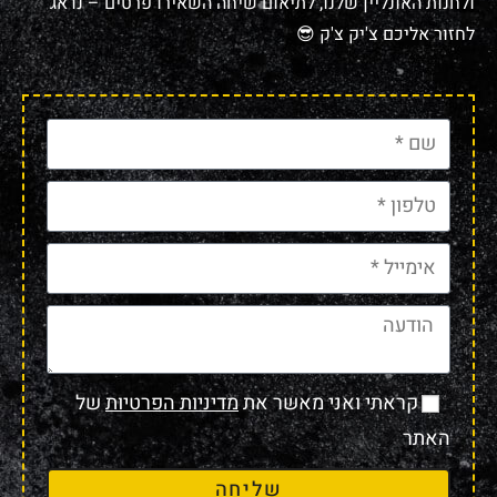
ולחנות האונליין שלנו, לתיאום שיחה השאירו פרטים – נדאג
לחזור אליכם צ'יק צ'ק 😎
קראתי ואני מאשר את
מדיניות הפרטיות
של
האתר
שליחה