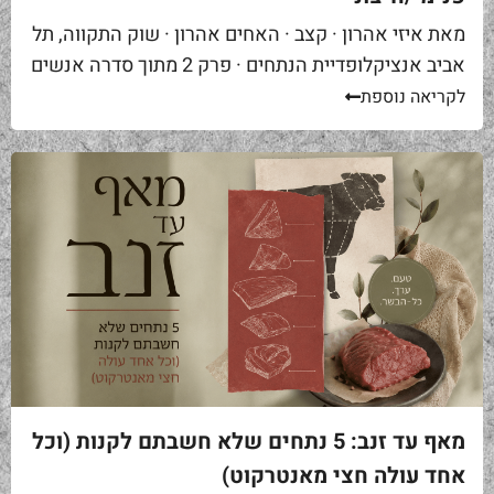
מאת איזי אהרון · קצב · האחים אהרון · שוק התקווה, תל
אביב אנציקלופדיית הנתחים · פרק 2 מתוך סדרה אנשים
באים אליי בקצביה ומבקשים "סקירט". שאלה ראשונה...
לקריאה נוספת
מאף עד זנב: 5 נתחים שלא חשבתם לקנות (וכל
אחד עולה חצי מאנטרקוט)