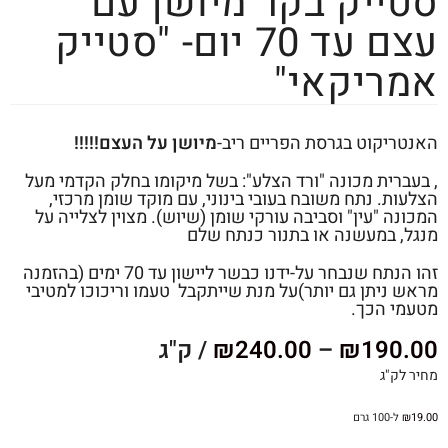
סטייק בקר מיושן עם
עצם עד 70 יום- "סטייק
אמריקאי"
האנטריקוט בגרסת הפריים ריב-
מיושן על העצם!!!!!
, בעברית מכונה "ורד הצלע": בשל מיקומו בחלק הקדמי מעל
הצלעות. נתח משובח בעובי בינוני, עם מוקד שומן מרכזי,
המכונה "עין" וסביבה עורקי שומן (שיוש). מצוין לצלייה על
מנגל, במעשנה או בתנור כנתח שלם
זהו הנתח שנבחר על-ידנו כבשר ליישון עד 70 ימים (בהזמנה
מראש ניתן גם יותר)על מנת שייתקבל טעמו וריכוכו למטיבי
מטעמי הכך.
190.00
₪
–
240.00
₪
/ ק"ג
מחיר לק"ג
19.00
₪
ל-100 גרם