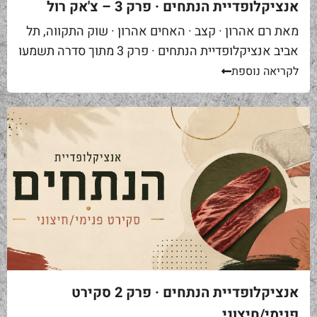
אנציקלופדיית הנתחים · פרק 3 – צ'אק רול
מאת רם אהרון · קצב · האחים אהרון · שוק התקווה, תל
אביב אנציקלופדיית הנתחים · פרק 3 מתוך סדרה תשמעו
סיפור. אתם באים לאחת ממסעדות הבשר הטובות...
לקריאה נוספת
אנציקלופדיית הנתחים · פרק 2 סקירט
פנימי/חיצוני