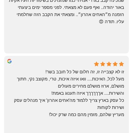
באור יהודה.. ואף פעם לא מצאתי. לפני מספר ימים ביצעתי 
הזמנה מ״האחים אהרון״.. ומצאתי את הקבב הזה שחלמתי 
עליו. תודה 😍
Yonatan Menashe
6 months ago
זו לא קצבייה זו, זה חלום של כל חובב בשר!
מעל לכל, האיכות.... וואו איזה איכות, טרי, מקוצב נקי, חתוך 
מושלם, ארוז מושלם מחירים מעולים
והשירות.... אךךךךךך איזה תענוג באמת!
כל עסק בארץ צריך ללמוד מה'אחים אהרון' איך מנהלים עסק 
ושירות לקוחות
מעריץ שלהם, מזמין מהם כמה שרק יכול!