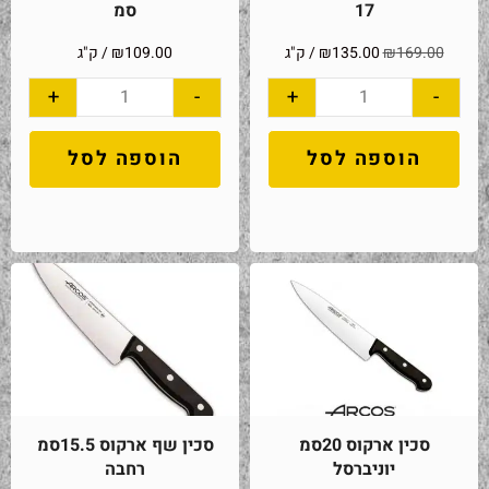
17
סמ
169.00
₪
135.00
₪
/ ק"ג
109.00
₪
/ ק"ג
+
-
+
-
הוספה לסל
הוספה לסל
סכין ארקוס 20סמ
סכין שף ארקוס 15.5סמ
יוניברסל
רחבה