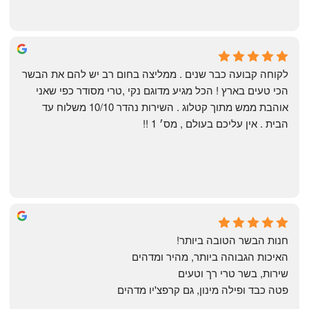
Shahaf Bendarker
6 months ago
לקוחה קבועה כבר שנים . ממליצה בחום רב יש להם את הבשר 
הכי טעים בארץ ! הכל מגיע מדוגם נקי ,טרי מסודר כפי שאני 
אוהבת ממש מתוך קטלוג . השירות נהדר 10/10 משלוח עד 
הבית . אין עליכם בעולם , מס׳ 1 !!
Annael Annael
9 months ago
חנות הבשר הטובה ביותר!
האיכות הגבוהה ביותר, מהיר ומדהים
שירות, בשר טרי רך וטעים
פטה כבד ופילה מינון, גם קרפצ'יו מדהים