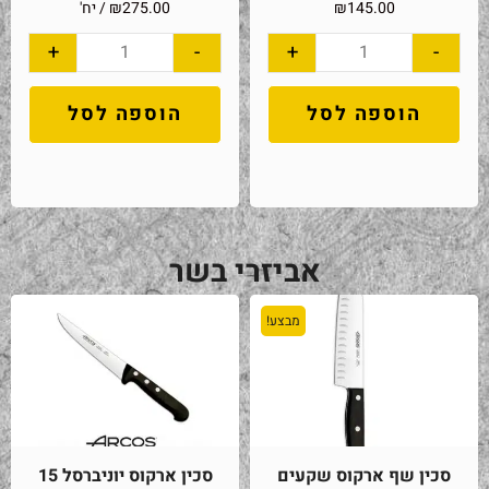
145.00
₪
275.00
₪
/ יח'
+
-
+
-
הוספה לסל
הוספה לסל
אביזרי בשר
מבצע!
סכין שף ארקוס שקעים
סכין ארקוס יוניברסל 15