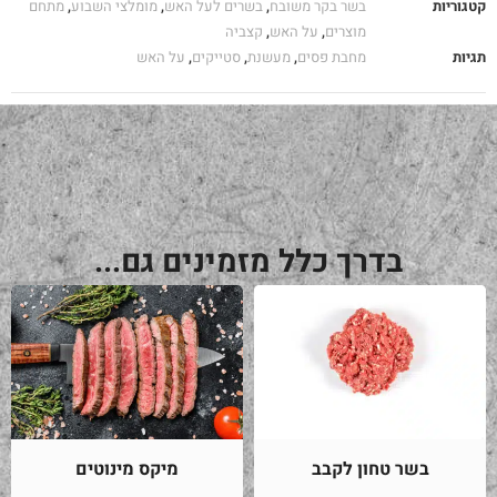
קטגוריות
בשר בקר משובח
,
בשרים לעל האש
,
מומלצי השבוע
,
מתחם
מוצרים
,
על האש
,
קצביה
תגיות
מחבת פסים
,
מעשנת
,
סטייקים
,
על האש
בדרך כלל מזמינים גם...
בשר טחון לקבב
מיקס מינוטים