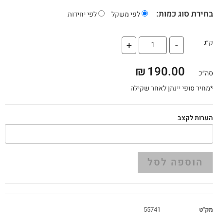
בחירת סוג כמות:
לפי משקל
לפי יחידות
ק״ג
+
-
₪
190.00
סה״כ
*מחיר סופי יינתן לאחר שקילה
הערות לקצב
הוספה לסל
מק"ט
55741