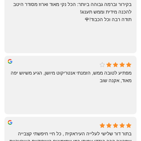
בקירור וברמה גבוהה ביותר: הכל נקי מאוד וארוז מסודר היטב 
להכנה מידית וממש תענוג!
תודה רבה וכל הכבוד!🌹
michal gottfried
4 months ago
מפתיע לטובה ממש, הזמנתי אנטריקוט מיושן, הגיע משיוש יפה 
מאוד, אקנה שוב
שי
4 months ago
בתור דור שלישי לעלייה העיראקית , כל חיי חיפשתי קצבייה 
שמכינה קבב בגדדי אמיתי כמו שמזמינים בשיפודיות העיראקיות 