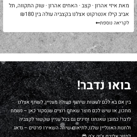
מאת איזי אהרון · קצב · האחים אהרון · שוק התקווה, תל
אביב קילו אנטרקוט אצלנו בקצביה עולה בין ₪180
ל-₪220. מחיר יפה – וגם מוצדק, כי זה...
לקריאה נוספת
בואו נדבר!
בין אם בא לכם לעשות שיתוף פעולה מעניין, לשתף אצלנו
מתכון, או שיש לכם מוצר שאתם רוצים שנסקור כאן – נשמח
לדבר! כמובן שאנחנו זמינים גם בכל עניין שקשור לקצביה
ולחנות האונליין שלנו, לתיאום שיחה השאירו פרטים – נדאג
לחזור אליכם צ'יק צ'ק 😎