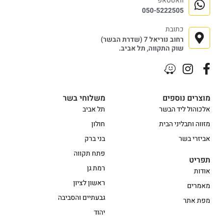
וואטסאפ
050-5222505
כתובת
רחוב נוריאל 7 (שדרת הבשר)
שוק התקווה, תל אביב.
מוצרים נוספים
משלוחי בשר
אלכוהול ליד הבשר
תל אביב
מזווה ותבליני הבית
חולון
אביזרי בשר
בני ברק
פתח תקווה
תפריט
רמת גן
אודות
ראשון לציון
מאמרים
גבעתיים והסביבה
מפת אתר
יהוד