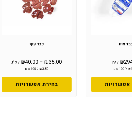
בד אווז
כבד עוף
₪
40.00
–
₪
35.00
₪
29
/ יח'
/ ק"ג
₪
ל-100 גרם
3.50
₪
ל-100 גרם
אפשרויות
בחירת אפשרויות