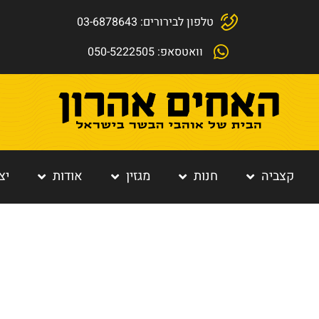
טלפון לבירורים: 03-6878643
וואטסאפ: 050-5222505
קצביה
חנות
מגזין
אודות
יצ