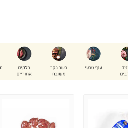
נים
עוף טבעי
בשר בקר
חלקים
מי
בים
משובח
אחוריים