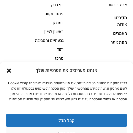
אביזרי בשר
בני ברק
פתח תקווה
תפריט
רמת גן
אודות
ראשון לציון
מאמרים
גבעתיים והסביבה
מפת אתר
יהוד
מרכז
אנחנו מעריכים את הפרטיות שלך
הקצביה
כדי לספק את החוויה הטובה ביותר, אנו משתמשים בטכנולוגיות כמו קובצי Cookie
אווז
בשר בקר משובח
לשם אחסון וגישה למידע מהמכשיר שלך. מתן הסכמה לשימוש בטכנולוגיות אלו
בשר בקר עגלה משובח
בשר למעשנת
יאפשר לנו לעבד נתונים כגון התנהגות גלישה או מזהים ייחודיים באתר זה. אי מתן
הסכמה או ביטול ההסכמה עלולים להשפיע לרעה על תפקודן של תכונות מסוימות.
הודו
חלקים אחוריים
טחונים – בשר טחון
טלה/כבש
מיוחדי מסורת
מיוחדי מסורת1
קבל הכל
נתחי פנים
עוף