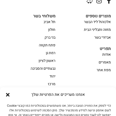
מוצרים נוספים
משלוחי בשר
אלכוהול ליד הבשר
תל אביב
מזווה ותבליני הבית
חולון
אביזרי בשר
בני ברק
פתח תקווה
תפריט
רמת גן
אודות
ראשון לציון
מאמרים
גבעתיים והסביבה
מפת אתר
יהוד
מרכז
אנחנו מעריכים את הפרטיות שלך
הקצביה
כדי לספק את החוויה הטובה ביותר, אנו משתמשים בטכנולוגיות כמו קובצי Cookie
אווז
בשר בקר משובח
לשם אחסון וגישה למידע מהמכשיר שלך. מתן הסכמה לשימוש בטכנולוגיות אלו
בשר בקר עגלה משובח
בשר למעשנת
יאפשר לנו לעבד נתונים כגון התנהגות גלישה או מזהים ייחודיים באתר זה. אי מתן