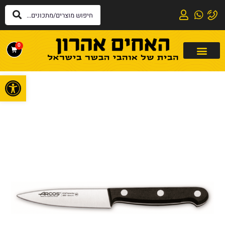
0
פתח