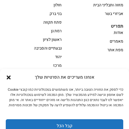
מזווה ותבליני הבית
חולון
אביזרי בשר
בני ברק
פתח תקווה
תפריט
רמת גן
אודות
ראשון לציון
מאמרים
גבעתיים והסביבה
מפת אתר
יהוד
מרכז
אנחנו מעריכים את הפרטיות שלך
הקצביה
כדי לספק את החוויה הטובה ביותר, אנו משתמשים בטכנולוגיות כמו קובצי Cookie
אווז
בשר בקר משובח
לשם אחסון וגישה למידע מהמכשיר שלך. מתן הסכמה לשימוש בטכנולוגיות אלו
בשר בקר עגלה משובח
בשר למעשנת
יאפשר לנו לעבד נתונים כגון התנהגות גלישה או מזהים ייחודיים באתר זה. אי מתן
הסכמה או ביטול ההסכמה עלולים להשפיע לרעה על תפקודן של תכונות מסוימות.
הודו
חלקים אחוריים
טחונים – בשר טחון
טלה/כבש
מיוחדי מסורת
מיוחדי מסורת1
קבל הכל