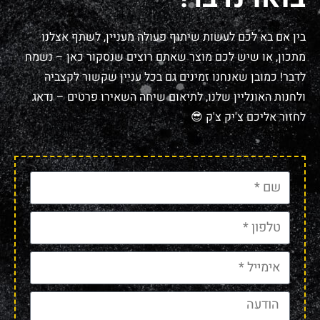
בין אם בא לכם לעשות שיתוף פעולה מעניין, לשתף אצלנו
מתכון, או שיש לכם מוצר שאתם רוצים שנסקור כאן – נשמח
לדבר! כמובן שאנחנו זמינים גם בכל עניין שקשור לקצביה
ולחנות האונליין שלנו, לתיאום שיחה השאירו פרטים – נדאג
לחזור אליכם צ'יק צ'ק 😎