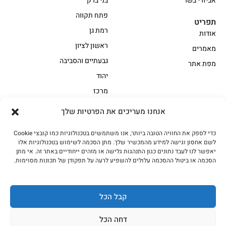
אביזרי בשר
בני ברק
פתח תקווה
תפריט
רמת גן
אודות
ראשון לציון
מאמרים
גבעתיים והסביבה
מפת אתר
יהוד
מרכז
אנחנו מעריכים את הפרטיות שלך
הקצביה
כדי לספק את החוויה הטובה ביותר, אנו משתמשים בטכנולוגיות כמו קובצי Cookie
אווז
בשר בקר משובח
לשם אחסון וגישה למידע מהמכשיר שלך. מתן הסכמה לשימוש בטכנולוגיות אלו
בשר בקר עגלה משובח
בשר למעשנת
יאפשר לנו לעבד נתונים כגון התנהגות גלישה או מזהים ייחודיים באתר זה. אי מתן
הסכמה או ביטול ההסכמה עלולים להשפיע לרעה על תפקודן של תכונות מסוימות.
הודו
חלקים אחוריים
טחונים – בשר טחון
טלה/כבש
מיוחדי מסורת
מיוחדי מסורת1
קבל הכל
נתחי פנים
עוף
דחה הכל
עוף טבעי
על האש