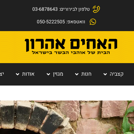
טלפון לבירורים: 03-6878643
וואטסאפ: 050-5222505
קצביה
חנות
מגזין
אודות
יצ