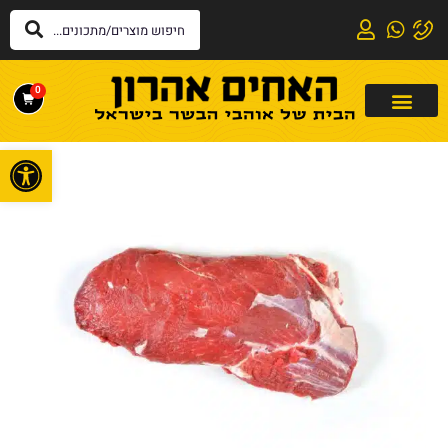
0
פתח