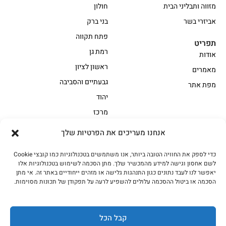
מזווה ותבליני הבית
חולון
אביזרי בשר
בני ברק
פתח תקווה
תפריט
רמת גן
אודות
ראשון לציון
מאמרים
גבעתיים והסביבה
מפת אתר
יהוד
מרכז
אנחנו מעריכים את הפרטיות שלך
הקצביה
כדי לספק את החוויה הטובה ביותר, אנו משתמשים בטכנולוגיות כמו קובצי Cookie
אווז
בשר בקר משובח
לשם אחסון וגישה למידע מהמכשיר שלך. מתן הסכמה לשימוש בטכנולוגיות אלו
בשר בקר עגלה משובח
בשר למעשנת
יאפשר לנו לעבד נתונים כגון התנהגות גלישה או מזהים ייחודיים באתר זה. אי מתן
הסכמה או ביטול ההסכמה עלולים להשפיע לרעה על תפקודן של תכונות מסוימות.
הודו
חלקים אחוריים
טחונים – בשר טחון
טלה/כבש
מיוחדי מסורת
מיוחדי מסורת1
קבל הכל