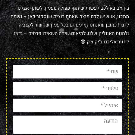
בין אם בא לכם לעשות שיתוף פעולה מעניין, לשתף אצלנו
מתכון, או שיש לכם מוצר שאתם רוצים שנסקור כאן – נשמח
לדבר! כמובן שאנחנו זמינים גם בכל עניין שקשור לקצביה
ולחנות האונליין שלנו, לתיאום שיחה השאירו פרטים – נדאג
לחזור אליכם צ'יק צ'ק 😎