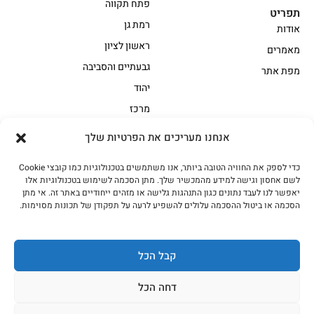
פתח תקווה
תפריט
רמת גן
אודות
ראשון לציון
מאמרים
גבעתיים והסביבה
מפת אתר
יהוד
מרכז
אנחנו מעריכים את הפרטיות שלך
הקצביה
כדי לספק את החוויה הטובה ביותר, אנו משתמשים בטכנולוגיות כמו קובצי Cookie
אווז
בשר בקר משובח
לשם אחסון וגישה למידע מהמכשיר שלך. מתן הסכמה לשימוש בטכנולוגיות אלו
בשר בקר עגלה משובח
בשר למעשנת
יאפשר לנו לעבד נתונים כגון התנהגות גלישה או מזהים ייחודיים באתר זה. אי מתן
הסכמה או ביטול ההסכמה עלולים להשפיע לרעה על תפקודן של תכונות מסוימות.
הודו
חלקים אחוריים
טחונים – בשר טחון
טלה/כבש
מיוחדי מסורת
מיוחדי מסורת1
קבל הכל
נתחי פנים
עוף
דחה הכל
עוף טבעי
על האש