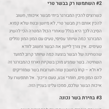
#2 השתמשו רק בבשר טרי
כשרוצים להכין המבורגר ביתי מבשר איכותי, חשוב
להכין אותם רק מבשר טרי, לא מיושן ובטח שלא קפוא.
הסיבה לכך היא בגלל שאחרי הכול המטרה הכי להשיג
המבורגר כמה שיותר עסיסי, טעים עם המון המון נוזלים
טעימים. אין צורך ליישן את הבשר וחשוב לוודא
שהטחינה של הבשר בוצעה כמה שיותר קרוב למועד
השחיטה. בשר שמגיע מוכן בשקיות וארוז כהמבורגר זה
לא ולא – קחו בחשבון שזה תערובות בשר שמזריקים
להם המון מים, חומרי צבע, טעם וריכוך. אל תתפשרו על
איכות הבשר שלכם, סמכו עלינו בעניין הזה.
#3 בחירת בשר נכונה