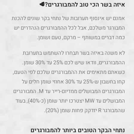
איזה בשר הכי טוב להמבורגרים?🥩
אמנם יש אינסוף תערובות של נתחי בקר שונים להכנת
המבורגר משלכם, אבל לכל ההמבורגרים הנהדרים יש
כמה דברים במשותף – מרקם, טעם ושומן.
לא משנה באיזה בשר תבחרו להשתמש בתערובת
ההמבורגרים, וודאו שיש לכם 25% עד 30% שומן.
כשאתם מתאימים את ההמבורגרים שלכם לפי הטעם,
קחו בחשבון ש-25% עד 30% אחוזי שומן חלים על
המבורגרים המבושלים ממדיום-רייר עד M. המבורגרים
המבושלים עד MW יצטרכו יותר שומן (כ-40%), בעוד
שהמבורגר R יזדקק פחות שומן (20%).
נתחי הבקר הטובים ביותר להמבורגרים