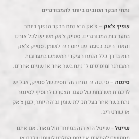
נתחי הבקר הטובים ביותר להמבורגרים
שפיץ צ'אק
– צ'אק הוא נתח הבקר הנפוץ ביותר
בתערובות המבורגרים. סטייק צ'אק משויש לכל אורכו
ומאוזן היטב בטעמו עם יחס רזה לשומן. סטייק צ'אק
הוא בדרך כלל הנתח העיקרי המשמש בתערובות
המבורגר ומוסיפים לו נתח בשר אחד או שניים אחרים.
סינטה
– סינטה זה נתח רזה יחסית של סטייק, אבל יש
לו כמות משובחת של טעם. תצטרכו להוסיף לסינטה
נתח בשר אחר בעל תכולת שומן גבוהה יותר, כגון צ'אק
או שורט ריב.
שייטל
– שייטל הוא רזה במיוחד וזול מאוד. אם אתם
מחפשים להתאים את יחס החלבון לשומן שלכם או