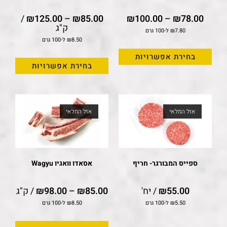
/
₪
125.00
–
₪
85.00
₪
100.00
–
₪
78.00
ק"ג
7.80
₪
ל-100 גרם
8.50
₪
ל-100 גרם
בחירת אפשרויות
בחירת אפשרויות
אזל המלאי
אזל המלאי
ספייס המבורגר- חריף
אסאדו וואגיו Wagyu
55.00
₪
/ יח'
85.00
₪
–
98.00
₪
/ ק"ג
5.50
₪
ל-100 גרם
8.50
₪
ל-100 גרם