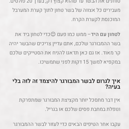
טוחנים את הבשר עד שהוא קצוץ דק, בערך 20 פולסים.
מעבירים כל אצווה של בשר טחון לתוך קערת המערבל
המוכנסת לקערת הקרח.
לטחון
עם
היד
– ממש כמו פעם 😊כדי לטחון ביד את
בשר ההמבורגר שלכם, אתם עדיין צריכים שהבשר יהיה
קר מאוד. אז גם כאן תדאגו להניח את הסטייקים שלכם
במקפיא למשך 15 דקות לפני שתמשיכו.
איך לגרום לבשר המבורגר להיצמד זה לזה בלי
בעיה?
אין דבר מתסכל יותר מקציצת המבורגר שמתפרקת
ונופלת במחבת פסים שלכם או בגריל.
עקבו אחר הטיפים הבאים כדי לעזור לבשר ההמבורגר