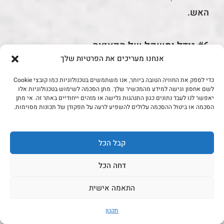
האש.
#6 גודל ומשקל של הקציצה
אנחנו מעריכים את הפרטיות שלך
המבורגר קפוא שקונים ברשתות המזון ובסופרים נע
כדי לספק את החוויה הטובה ביותר, אנו משתמשים בטכנולוגיות כמו קובצי Cookie
לרוב בין 60 ל100 גרם, אבל אנחנו התכנסו כדי להכין
לשם אחסון וגישה למידע מהמכשיר שלך. מתן הסכמה לשימוש בטכנולוגיות אלו
יאפשר לנו לעבד נתונים כגון התנהגות גלישה או מזהים ייחודיים באתר זה. אי מתן
המבורגר עסיסי ומדהים שלא יבייש את המסעדות
הסכמה או ביטול ההסכמה עלולים להשפיע לרעה על תפקודן של תכונות מסוימות.
הטובות, לכן אתם לגמרי יכולים להתפרע ולהגיע ל500
גרם ויותר. כאן זה באמת עניין של העדפה אישית וטעם,
קבל הכל
אבל שימו לב לדגשים הבאים:
דחה הכל
אם אתם מתכננים להכין המבורגר דק על מנגל,
התאמה אישית
פלאנצ'ה או גריל, אחוז השומן בתערובת שלכם צריך
להיות יחסית גבוה, לפחות 25% שומן כדי
תקנון
שההמבורגר שלכם לא יתייבש בצלייה.