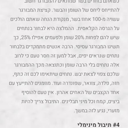
כשאתם בוחרים בשר שמתאים להמבורגר חשוב
להתייחס ליחס של השומן והבשר. קציצת המבורגר
עשויה מ-100 אחוז בשר, מנקודת הנחה שאתם הולכים
על הגרסה הקלאסית. ההמלצה היא לבחור בנתחים
שיש להם לפחות 20% שומן ולפעמים אפילו 25%, כך
תשיגו המבורגר עסיסי. הרבה אנשים מתמקדים בלבחור
נתחים שנראים יפים, אבל למען זה חסר טעם כי לרוב
אלה נתחים בלי הרבה שומן וכתוצאה מכך ההמבורגר
שלכם צפוי לצאת יבש. נתחים שיתאימו לכם זה כתף,
חזה, פלדה, צוואר, שפונדרה ועוד. מוזמנים להתייעץ עם
אחד הקצבים של האחים אהרון. אין טעם להוסיף
ביצים, קמח וכל מיני תבלינים. התיבול צריך להיות
מזערי, נגיע לזה במשך.
#4 תיבול מינימלי